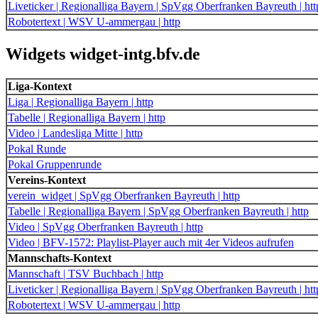
Liveticker | Regionalliga Bayern | SpVgg Oberfranken Bayreuth | htt
Robotertext | WSV U-ammergau | http
Widgets widget-intg.bfv.de
Liga-Kontext
Liga | Regionalliga Bayern | http
Tabelle | Regionalliga Bayern | http
Video | Landesliga Mitte | http
Pokal Runde
Pokal Gruppenrunde
Vereins-Kontext
verein_widget | SpVgg Oberfranken Bayreuth | http
Tabelle | Regionalliga Bayern | SpVgg Oberfranken Bayreuth | http
Video | SpVgg Oberfranken Bayreuth | http
Video | BFV-1572: Playlist-Player auch mit 4er Videos aufrufen
Mannschafts-Kontext
Mannschaft | TSV Buchbach | http
Liveticker | Regionalliga Bayern | SpVgg Oberfranken Bayreuth | htt
Robotertext | WSV U-ammergau | http