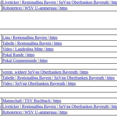
p
Liveticker | Regionalliga Bayern | SpVgg Oberfranken Bayreuth | htt
Robotertext | WSV U-ammergau | https
Liga | Regionalliga Bayern | https
Tabelle | Regionalliga Bayern | https
Video | Landesliga Mitte | https
Pokal Runde | https
Pokal Gruppenrunde | https
verein_widget| SpVgg Oberfranken Bayreuth | https
Tabelle | Regionalliga Bayern | SpVgg Oberfranken Bayreuth | https
Video | SpVgg Oberfranken Bayreuth | https
Mannschaft | TSV Buchbach | https
p
Liveticker | Regionalliga Bayern | SpVgg Oberfranken Bayreuth | htt
Robotertext | WSV U-ammergau | https