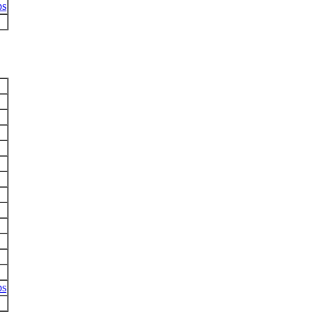
ps
ps