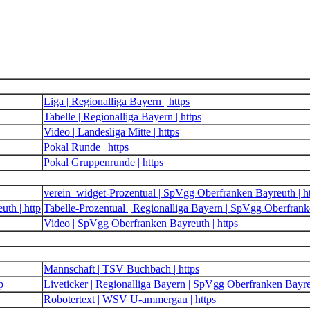
Liga | Regionalliga Bayern | https
Tabelle | Regionalliga Bayern | https
Video | Landesliga Mitte | https
Pokal Runde | https
Pokal Gruppenrunde | https
verein_widget-Prozentual | SpVgg Oberfranken Bayreuth | h
uth | http
Tabelle-Prozentual | Regionalliga Bayern | SpVgg Oberfranke
Video | SpVgg Oberfranken Bayreuth | https
Mannschaft | TSV Buchbach | https
p
Liveticker | Regionalliga Bayern | SpVgg Oberfranken Bayreu
Robotertext | WSV U-ammergau | https